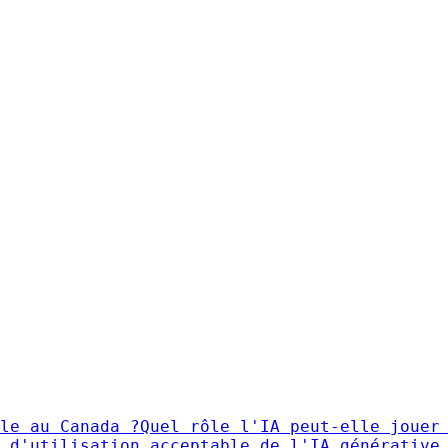
le au Canada ?
Quel rôle l'IA peut-elle jouer
 d'utilisation acceptable de l'IA générative